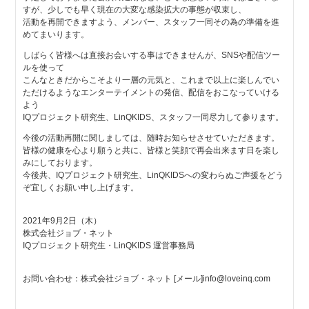
すが、少しでも早く現在の大変な感染拡大の事態が収束し、
活動を再開できますよう、メンバー、スタッフ一同その為の準備を進
めてまいります。
しばらく皆様へは直接お会いする事はできませんが、SNSや配信ツー
ルを使って
こんなときだからこそより一層の元気と、これまで以上に楽しんでい
ただけるようなエンターテイメントの発信、配信をおこなっていける
よう
IQプロジェクト研究生、LinQKIDS、スタッフ一同尽力して参ります。
今後の活動再開に関しましては、随時お知らせさせていただきます。
皆様の健康を心より願うと共に、皆様と笑顔で再会出来ます日を楽し
みにしております。
今後共、IQプロジェクト研究生、LinQKIDSへの変わらぬご声援をどう
ぞ宜しくお願い申し上げます。
2021年9月2日（木）
株式会社ジョブ・ネット
IQプロジェクト研究生・LinQKIDS 運営事務局
お問い合わせ：株式会社ジョブ・ネット [メール]info@loveinq.com