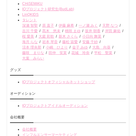
CHiSEMiKU
IQプロジェクト研究生(BudLab)
LinQKIDS
タレント
深瀬 智聖
原 直子
伊藤 麻希
一ノ瀬 みく
天野 なつ
吉川 千愛
髙木 悠未
桃咲 まゆ
坂井 朝香
岸田 麻佑
桜 愛美
大庭 彩歌
新木 さくら
小日向 舞菜
海月 らな
岩本 琴音
藤松 宙愛
安藤 千紗
涼本 理央那
小嶋 ひより
金子 みゆ
大島 向葵
藤咲 まりな
田仲 笑茉
花城 玲奈
平松 聖菜
大葉 みらい
グッズ
IQプロジェクトオフィシャルネットショップ
オーディション
IQプロジェクトアイドルオーディション
会社概要
会社概要
インフルエンサーマーケティング