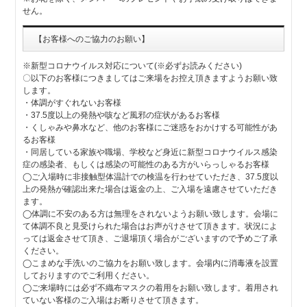
せん。
【お客様へのご協力のお願い】
※新型コロナウイルス対応について(※必ずお読みください)
〇以下のお客様につきましてはご来場をお控え頂きますようお願い致
します。
・体調がすぐれないお客様
・37.5度以上の発熱や咳など風邪の症状があるお客様
・くしゃみや鼻水など、他のお客様にご迷惑をおかけする可能性があ
るお客様
・同居している家族や職場、学校など身近に新型コロナウイルス感染
症の感染者、もしくは感染の可能性のある方がいらっしゃるお客様
◯ご入場時に非接触型体温計での検温を行わせていただき、37.5度以
上の発熱が確認出来た場合は返金の上、ご入場を遠慮させていただき
ます。
◯体調に不安のある方は無理をされないようお願い致します。会場に
て体調不良と見受けられた場合はお声がけさせて頂きます。状況によ
っては返金させて頂き、ご退場頂く場合がございますので予めご了承
ください。
◯こまめな手洗いのご協力をお願い致します。会場内に消毒液を設置
しておりますのでご利用ください。
◯ご来場時には必ず不織布マスクの着用をお願い致します。着用され
ていない客様のご入場はお断りさせて頂きます。