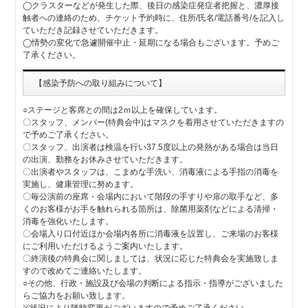
◯クラスターなどが発生した際、後日の感染症発症者把握と、濃厚接
触者への連絡のため、チケット予約時に、住所/氏名/電話番号/を記入し
ていただき記録させていただきます。
◯情勢の変化で急遽開催中止・延期になる場合もございます。予めご
了承ください。
【感染予防への取り組みについて】
○ステージと客席との間は2ｍ以上を確保しています。
〇スタッフ、メンバー(特典会中)はマスクを着用させていただきますの
で予めご了承ください。
〇スタッフ、出演者は検温を行い37.5度以上の発熱がある場合は当日
の出演、勤務をお休みさせていただきます。
〇出演者やスタッフは、こまめな手洗い、消毒液による手指の消毒を
実施し、健康管理に努めます。
〇毎公演前の座席・会場内において階段の手すりや扉の取手など、多
くのお客様がお手を触れられる箇所は、除菌用薬剤などによる清掃・
消毒を強化いたします。
〇会場入り口付近ほか会場内各所に消毒液を設置し、ご来場のお客様
にご利用いただけるようご案内いたします。
〇終演後の特典会に関しましては、状況に応じた特典会を実施致しま
すので改めてご連絡いたします。
○その他、行政・施設及び会場の判断による指示・指導がございました
らご協力をお願い致します。
※状況により随時変更がございますので予めご了承ください。