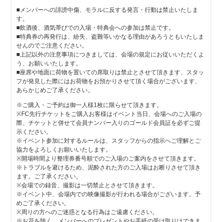
■メンバーへの誹謗中傷、モラルに反する発言・行動は禁止いたしま
す。
■飲酒後、酒気帯びでの入場・特典会への参加は禁止です。
■特典券の再発行は、紛失、盗難等いかなる理由があろうともいたしま
せんのでご注意ください。
■上記以外の注意事項につきましては、会場の規定にお従いいただくよ
う、お願いいたします。
■座席や地面に荷物を置いての席取りは禁止とさせて頂きます、スタッ
フが発見した際にはお荷物をお預かりさせて頂く場合がございます、
あらかじめご了承ください。
※ご購入・ご予約は御一人様1枚に限らせて頂きます。
※FC先行チケットをご購入お客様はイベント当日、会場へのご入場の
際、チケットと併せて会員ナンバー入りのゴールド会員証を必ずご提
示ください。
※イベント参加に対するルールは、スタッフからの指示へご理解とご
協力をよろしくお願いいたします。
※開場時間より整理券番号順でのご入場のご案内をさせて頂きます。
※トラブルを避けるため、泥酔された方のご入場はお断りさせて頂き
ます。ご了承ください。
※会場での録音、撮影は一切禁止とさせて頂きます。
※イベント中、会場内での映像撮影が行われる場合がございます。予
めご了承ください。
※周りの方へのご迷惑となる行為はご遠慮ください。
※お花を除く、メンバーへのプレゼントやお手紙の受け取りはできま