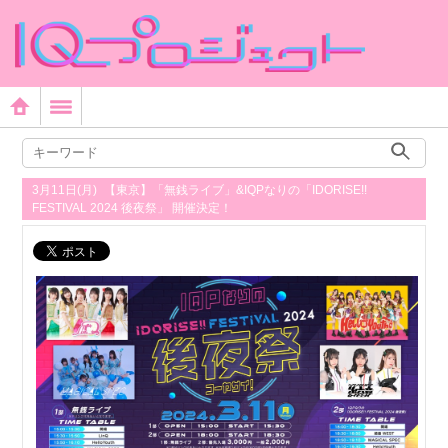
3月11日(月) 【東京】「無銭ライブ」&IQPなりの「IDORISE!!
FESTIVAL 2024 後夜祭」 開催決定！