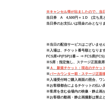
※キャンセル等が出ましたので、当
当日券 A 4,500円＋１D (立ち見
当日券のお支払いは現金のみとなり
※当日の配信サービスはございませ
※入場は、チケット番号順となりま
FCS席+P(FSP)1番～ ⇒ FCS席(FC
※S席：指定無し、ステージ正面座席
※
Ａ、新規チケット：現在のチケッ
※
バーカウンター前・ステージ正面
※入場受付時ご購入画面の照合、ワン
※お客様都合によるチケットの払い
※客席を含む会場内の映像・静止画
※お客様の動画・静止画撮影は禁止