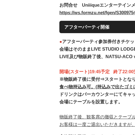
お問合せ Uniiiqueエンターテイ
https://ws.formzu.net/fgen/S30097
アフターパーティ開催
●
アフターパーティ参加券付きチケッ
会場はそのままLIVE STUDIO LODG
LIVE及び物販終了後、NATSU-ACO
開場(スタート)19:45予定 終了22:
※物販終了後に受付⇒スタートとな
食べ物持込み可。(持込みで出たゴミ
ドリンクはバーカウンターにてキャ
会場にテーブルを設置します。
物販終了後、観客席の撤収とテーブ
お客様は一度ご退出いただきますが、