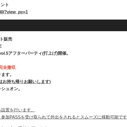
ンメント
540/?view_pc=1
ト販売
E
 vol.5アフターパーティ(打上げ)開催。
00完全撤収
ります。
はお持ち帰りお願いします)
ッシュオン。
ル設置を行います。
参加PASSを受け取られて外出をされるとスムーズに移動可能で