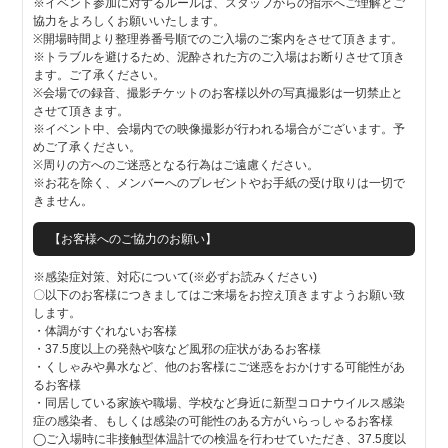
※イベント参加に対するルールは、スタッフからの指示へご理解とご
協力をよろしくお願いいたします。
※開場時間より整理券番号順でのご入場のご案内をさせて頂きます。
※トラブルを避けるため、泥酔された方のご入場はお断りさせて頂き
ます。ご了承ください。
※会場での録音、撮影チケットのお客様以外の写真撮影は一切禁止と
させて頂きます。
※イベント中、会場内での映像撮影が行われる場合がございます。予
めご了承ください。
※周りの方へのご迷惑となる行為はご遠慮ください。
※お花を除く、メンバーへのプレゼントやお手紙の受け取りは一切で
きません。
【お客様へのご協力のお願い】
※感染症対策、対応について(※必ずお読みください)
〇以下のお客様につきましてはご来場をお控え頂きますようお願い致
します。
・体調がすぐれないお客様
・37.5度以上の発熱や咳など風邪の症状があるお客様
・くしゃみや鼻水など、他のお客様にご迷惑をおかけする可能性があ
るお客様
・同居している家族や職場、学校など身近に新型コロナウイルス感染
症の感染者、もしくは感染の可能性のある方がいらっしゃるお客様
◯ご入場時に非接触型体温計での検温を行わせていただき、37.5度以