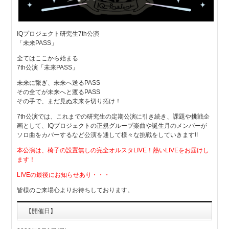
IQプロジェクト研究生7th公演
「未来PASS」
全てはここから始まる
7th公演「未来PASS」
未来に繋ぎ、未来へ送るPASS
その全てが未来へと渡るPASS
その手で、まだ見ぬ未来を切り拓け！
7th公演では、これまでの研究生の定期公演に引き続き、課題や挑戦企
画として、IQプロジェクトの正規グループ楽曲や誕生月のメンバーが
ソロ曲をカバーするなど公演を通して様々な挑戦をしていきます!!
本公演は、椅子の設置無しの完全オルスタLIVE！熱いLIVEをお届けし
ます！
LIVEの最後にお知らせあり・・・
皆様のご来場心よりお待ちしております。
【開催日】