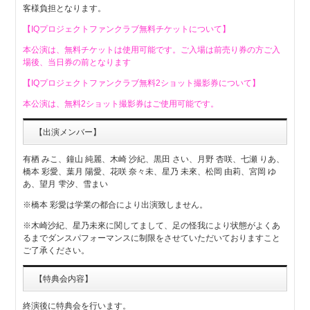
客様負担となります。
【IQプロジェクトファンクラブ無料チケットについて】
本公演は、無料チケットは使用可能です。ご入場は前売り券の方ご入
場後、当日券の前となります
【IQプロジェクトファンクラブ無料2ショット撮影券について】
本公演は、無料2ショット撮影券はご使用可能です。
【出演メンバー】
有栖 みこ、鐘山 純麗、木崎 沙紀、黒田 さい、月野 杏咲、七瀬 りあ、
橋本 彩愛、葉月 陽愛、花咲 奈々未、星乃 未來、松岡 由莉、宮岡 ゆ
あ、望月 雫汐、雪まい
※橋本 彩愛は学業の都合により出演致しません。
※木崎沙紀、星乃未來に関してまして、足の怪我により状態がよくあ
るまでダンスパフォーマンスに制限をさせていただいておりますこと
ご了承ください。
【特典会内容】
終演後に特典会を行います。