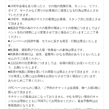
■LIVE中会場を走り回ったり、その他の危険行為、モッシュ、リフト、
ダイブ、サークルなど周りのお客様のご迷惑となる行為は禁止とさせ
ていただきます。
■LIVE中、特典会時のマスクの着用はお客様、スタッフ共に任意とさせ
て頂きます。
■感染症予防の為のマスクの着用や飛沫シートの有無につきましてはイ
ベント当日の情勢により変更させて頂く場合がございますことご了承
ください。
■メンバーへの誹謗中傷、モラルに反する発言・行動は禁止いたしま
す。
■飲酒後、酒気帯びでの入場・特典会への参加は禁止です。
■特典券の再発行は、紛失、盗難等いかなる理由があろうともいたしま
せんのでご注意ください。
■上記以外の注意事項につきましては、会場の規定にお従いいただくよ
う、お願いいたします。
■座席や地面に荷物を置いての席取りは禁止とさせて頂きます、スタッ
フが発見した際にはお荷物をお預かりさせて頂く場合がございます、
あらかじめご了承ください。
※FCページからのご購入・ご予約のチケットは会員様、御一人様1枚に
限らせて頂きます。
※チケットの返金はおこなっておりません。やむを得ない場合のキャ
ンセルは理由とともにTIGETにてお問合せください。返金手数料はお
客様負担となります。