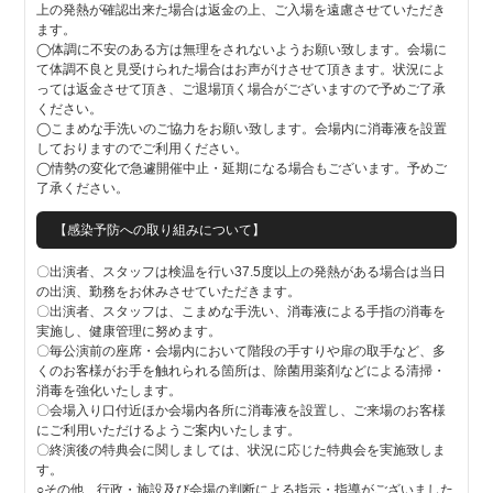
上の発熱が確認出来た場合は返金の上、ご入場を遠慮させていただき
ます。
◯体調に不安のある方は無理をされないようお願い致します。会場に
て体調不良と見受けられた場合はお声がけさせて頂きます。状況によ
っては返金させて頂き、ご退場頂く場合がございますので予めご了承
ください。
◯こまめな手洗いのご協力をお願い致します。会場内に消毒液を設置
しておりますのでご利用ください。
◯情勢の変化で急遽開催中止・延期になる場合もございます。予めご
了承ください。
【感染予防への取り組みについて】
〇出演者、スタッフは検温を行い37.5度以上の発熱がある場合は当日
の出演、勤務をお休みさせていただきます。
〇出演者、スタッフは、こまめな手洗い、消毒液による手指の消毒を
実施し、健康管理に努めます。
〇毎公演前の座席・会場内において階段の手すりや扉の取手など、多
くのお客様がお手を触れられる箇所は、除菌用薬剤などによる清掃・
消毒を強化いたします。
〇会場入り口付近ほか会場内各所に消毒液を設置し、ご来場のお客様
にご利用いただけるようご案内いたします。
〇終演後の特典会に関しましては、状況に応じた特典会を実施致しま
す。
○その他、行政・施設及び会場の判断による指示・指導がございました