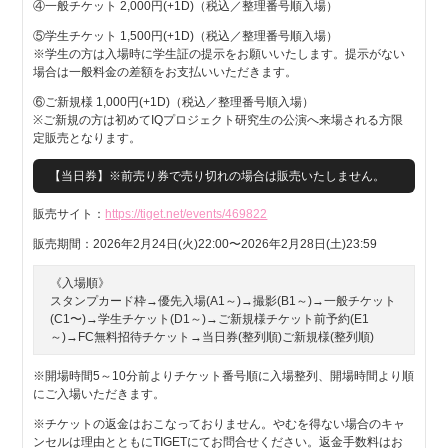
④一般チケット 2,000円(+1D)（税込／整理番号順入場）
⑤学生チケット 1,500円(+1D)（税込／整理番号順入場）
※学生の方は入場時に学生証の提示をお願いいたします。提示がない
場合は一般料金の差額をお支払いいただきます。
⑥ご新規様 1,000円(+1D)（税込／整理番号順入場）
※ご新規の方は初めてIQプロジェクト研究生の公演へ来場される方限
定販売となります。
【当日券】※前売り券で売り切れの場合は販売いたしません。
販売サイト：
https://tiget.net/events/469822
販売期間：2026年2月24日(火)22:00〜2026年2月28日(土)23:59
《入場順》
スタンプカード枠→優先入場(A1～)→撮影(B1～)→一般チケット
(C1〜)→学生チケット(D1～)→ご新規様チケット前予約(E1
～)→FC無料招待チケット→当日券(整列順)ご新規様(整列順)
※開場時間5～10分前よりチケット番号順に入場整列、開場時間より順
にご入場いただきます。
※チケットの返金はおこなっておりません。やむを得ない場合のキャ
ンセルは理由とともにTIGETにてお問合せください。返金手数料はお