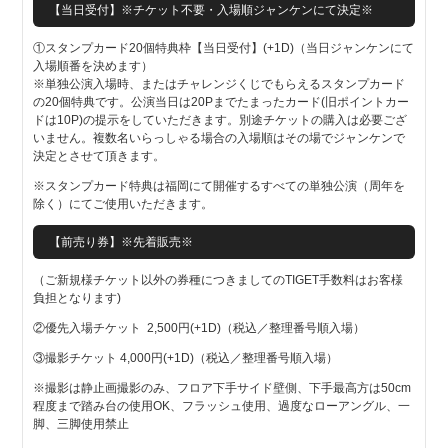
【当日受付】※チケット不要・入場順ジャンケンにて決定※
①スタンプカード20個特典枠【当日受付】(+1D)（当日ジャンケンにて
入場順番を決めます）
※単独公演入場時、またはチャレンジくじでもらえるスタンプカード
の20個特典です。公演当日は20Pまでたまったカード(旧ポイントカー
ドは10P)の提示をしていただきます。別途チケットの購入は必要ござ
いません。複数名いらっしゃる場合の入場順はその場でジャンケンで
決定とさせて頂きます。
※スタンプカード特典は福岡にて開催するすべての単独公演（周年を
除く）にてご使用いただきます。
【前売り券】※先着販売※
（ご新規様チケット以外の券種につきましてのTIGET手数料はお客様
負担となります)
②優先入場チケット 2,500円(+1D)（税込／整理番号順入場）
③撮影チケット 4,000円(+1D)（税込／整理番号順入場）
※撮影は静止画撮影のみ、フロア下手サイド壁側、下手最高方は50cm
程度まで踏み台の使用OK、フラッシュ使用、過度なローアングル、一
脚、三脚使用禁止