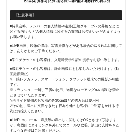
【注意事項】
■特典会時、メンバーの個人情報や進路(正規グループへの昇格などに
関する内容)などの個人情報に関するの質問はお控えいただきますよう
お願い致します。
■LIVE当日、映像の収録、写真撮影などがある場合の写り込みに関して
は、あらかじめご了承ください。
■学生チケットのお客様は、入場時要学生証の提示をお願い致します。
■撮影チケットのお客様は、静止画撮影をお楽しみいただけます。(動
画撮影禁止)
※一眼レフカメラ、スマートフォン、タブレット端末での撮影が可能
です。
※フラッシュ、一脚、三脚の使用、過度なローアングルの撮影は禁止
とさせていただきます。
※両サイド壁側のお客様のみ30cmほどの踏み台は使用可
※その他、演出に支障をきたす行為や他のお客様にご迷惑をかける行
為はお控えください。
■LIVE中のコール、声援等の声出しに関してはOKとさせて頂きます
が、意図的にタイミングを外してのコールや歌唱、演出に支障をきた
すような声援はご遠慮ください。