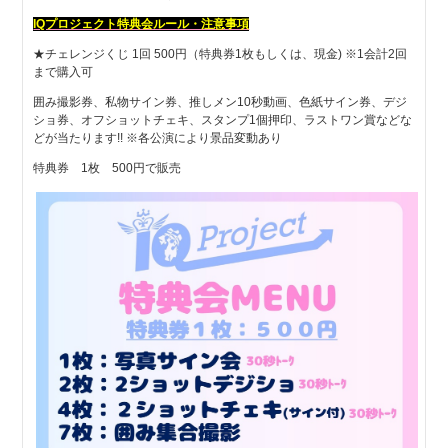
IQプロジェクト特典会ルール・注意事項
★チェレンジくじ 1回 500円（特典券1枚もしくは、現金) ※1会計2回
まで購入可
囲み撮影券、私物サイン券、推しメン10秒動画、色紙サイン券、デジ
ショ券、オフショットチェキ、スタンプ1個押印、ラストワン賞などな
どが当たります!! ※各公演により景品変動あり
特典券 1枚 500円で販売