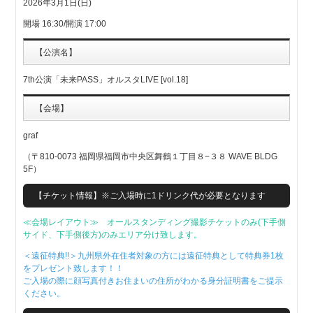
2026年3月1日(日)
開場 16:30/開演 17:00
【公演名】
7th公演「未来PASS」オルスタLIVE [vol.18]
【会場】
graf
（〒810-0073 福岡県福岡市中央区舞鶴１丁目８−３８ WAVE BLDG
5F）
【チケット情報】※ご入場時に1ドリンク代が必要となります
≪会場レイアウト≫ オールスタンディング撮影チケットのみ(下手側
サイド、下手側後方)のみエリア分け致します。
＜遠征特典!!＞九州県外在住者対象の方には遠征特典として特典券1枚
をプレゼント致します！！
ご入場の際に顔写真付きお住まいの住所がわかる身分証明書をご提示
ください。