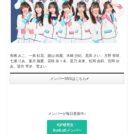
有栖 みこ、一条 虹花、鐘山 純麗、木崎 沙紀、黒田 さい、月野 杏咲、
七瀬 りあ、葉月 陽愛、花咲 奈々未、星乃 未來、松岡 由莉、宮岡 ゆ
あ、望月 雫汐、雪まい
メンバーSNSはこちら✔
メンバーが毎日更新中♪
IQP研究生・
BudLaBメンバー