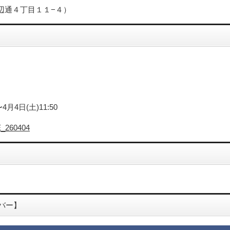
渡辺通４丁目１１−４）
4月4日(土)11:50
VE_260404
バー】