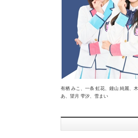
有栖 みこ、一条 虹花、鐘山 純麗、木
あ、望月 雫汐、雪まい