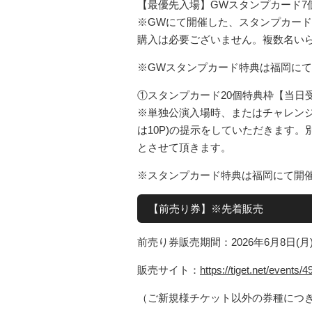
【最優先入場】GWスタンプカード7
※GWにて開催した、スタンプカード
購入は必要ございません。複数名い
※GWスタンプカード特典は福岡に
①スタンプカード20個特典枠【当日受
※単独公演入場時、またはチャレンジ
は10P)の提示をしていただきます
とさせて頂きます。
※スタンプカード特典は福岡にて開
【前売り券】※先着販売
前売り券販売期間：2026年6月8日(月)21:
販売サイト：
https://tiget.net/events/
（ご新規様チケット以外の券種につき