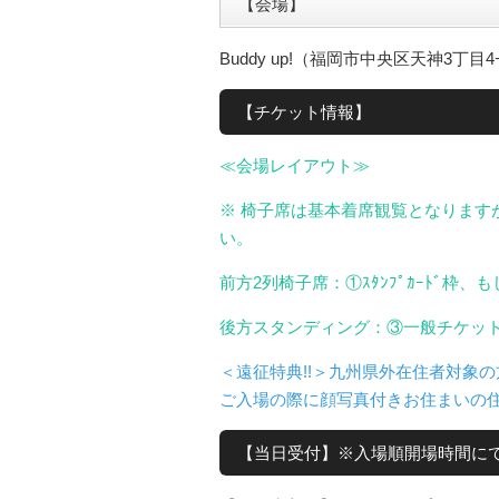
【会場】
Buddy up!（福岡市中央区天神3丁目4−
【チケット情報】
≪会場レイアウト≫
※ 椅子席は基本着席観覧となります
い。
前方2列椅子席：①ｽﾀﾝﾌﾟｶｰﾄﾞ枠
後方スタンディング：③一般チケッ
＜遠征特典!!＞九州県外在住者対象
ご入場の際に顔写真付きお住まいの
【当日受付】※入場順開場時間に