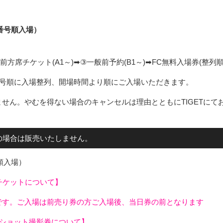
理番号順入場）
前方席チケット(A1～)➡③一般前予約(B1～)➡FC無料入場券(整列順
番号順に入場整列、開場時間より順にご入場いただきます。
せん。やむを得ない場合のキャンセルは理由とともにTIGETにて
の場合は販売いたしません。
列順入場）
チケットについて】
です。ご入場は前売り券の方ご入場後、当日券の前となります
2ショット撮影券について】