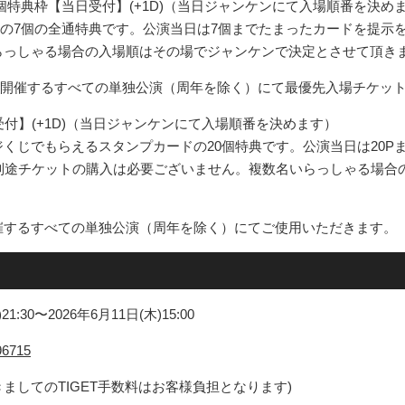
個特典枠【当日受付】(+1D)（当日ジャンケンにて入場順番を決め
の7個の全通特典です。公演当日は7個までたまったカードを提示
らっしゃる場合の入場順はその場でジャンケンで決定とさせて頂き
て開催するすべての単独公演（周年を除く）にて最優先入場チケッ
付】(+1D)（当日ジャンケンにて入場順番を決めます）
くじでもらえるスタンプカードの20個特典です。公演当日は20P
。別途チケットの購入は必要ございません。複数名いらっしゃる場合
催するすべての単独公演（周年を除く）にてご使用いただきます。
30〜2026年6月11日(木)15:00
496715
ましてのTIGET手数料はお客様負担となります)