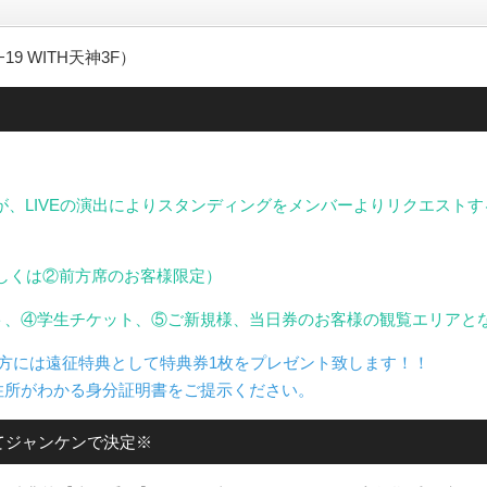
19 WITH天神3F）
が、LIVEの演出によりスタンディングをメンバーよりリクエスト
、もしくは②前方席のお客様限定）
ト、④学生チケット、⑤ご新規様、当日券のお客様の観覧エリアと
の方には遠征特典として特典券1枚をプレゼント致します！！
住所がわかる身分証明書をご提示ください。
てジャンケンで決定※