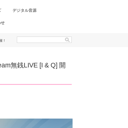
ズ
デジタル音源
わせ
開催！
無銭LIVE [I & Q] 開