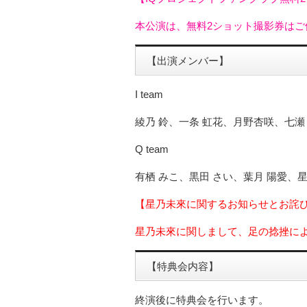
本公演は、無料2ショット撮影券はご
【出演メンバー】
I team
綾乃 鈴、一条 虹花、月野杏咲、七瀬
Q team
有栖 みこ、黒田 さい、葉月 陽愛、星
【星乃未來に関するお知らせとお詫
星乃未來に関しまして、足の捻挫に
【特典会内容】
終演後に特典会を行います。