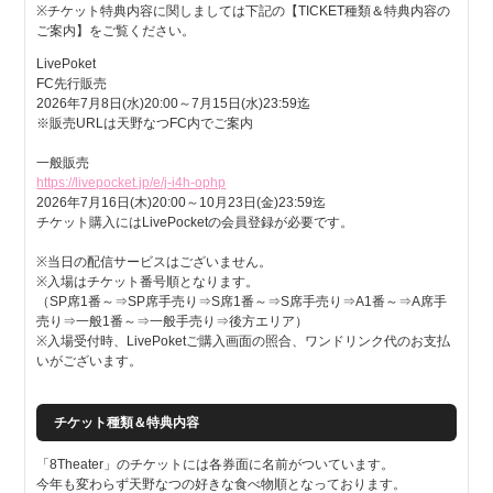
※チケット特典内容に関しましては下記の【TICKET種類＆特典内容の
ご案内】をご覧ください。
LivePoket
FC先行販売
2026年7月8日(水)20:00～7月15日(水)23:59迄
※販売URLは天野なつFC内でご案内
一般販売
https://livepocket.jp/e/j-i4h-ophp
2026年7月16日(木)20:00～10月23日(金)23:59迄
チケット購入にはLivePocketの会員登録が必要です。
※当日の配信サービスはございません。
※入場はチケット番号順となります。
（SP席1番～⇒SP席手売り⇒S席1番～⇒S席手売り⇒A1番～⇒A席手
売り⇒一般1番～⇒一般手売り⇒後方エリア）
※入場受付時、LivePoketご購入画面の照合、ワンドリンク代のお支払
いがございます。
チケット種類＆特典内容
「8Theater」のチケットには各券面に名前がついています。
今年も変わらず天野なつの好きな食べ物順となっております。