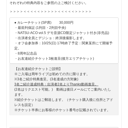
それぞれの特典内容をご参照の上ご検討ください。
＞＞＞＞＜＜＜＜＜＞＞＞＞＞＜＜＜＜＜＞＞＞＞＞
● カレーチケット(SP席) 30,000円
・最前列保証 (1列目・2列目中央)
・NATSU-ACO vol.5 デモ音源CD限定ジャケット付き(非売品)
・出演者全員とデジショ：終演後撮影します。
・オフ会参加券：10/25(日) 17時終了予定：関東某所にて開催予
定。
・8周年記念品
・お友達紹介チケット3枚進呈(後方エリアチケット)
【お友達紹介チケットご説明】
※ご入場は周年ライブは初めての方に限ります。
※3名ご紹介特典進呈。(3名達成の方対象)
3名ご紹介達成特典：出演者2名よりThanks動画進呈。
(2名はリクエスト可能。) 動画は後日メールにてご案内いたし
ます。
※紹介チケットはご郵送します。（チケット購入後に住所とアド
レスを設定）
※チケット半券にお客様のチケット番号が記載されています。