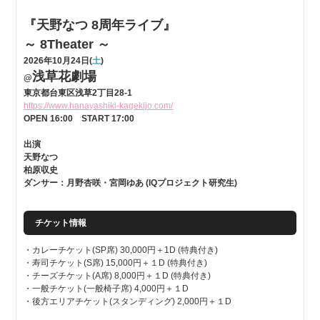
『天野なつ 8周年ライブ』
～ 8Theater ～
2026年10月24日(
土
)
浅草花劇場
@
東京都台東区浅草2丁目28-1
https://www.hanayashiki-kagekijo.com/
OPEN 16:00 START 17:00
出演
天野なつ
柏原収史
ダンサー：月野杏咲・宮岡ゆあ (IQプロジェクト研究生)
チケット情報
・カレーチケット(SP席) 30,000円＋1D (特典付き)
・寿司チケット(S席) 15,000円＋１D (特典付き)
・チーズチケット(A席) 8,000円＋１D (特典付き)
・一般チケット(一般椅子席) 4,000円＋１D
・後方エリアチケット(スタンディング) 2,000円＋１D